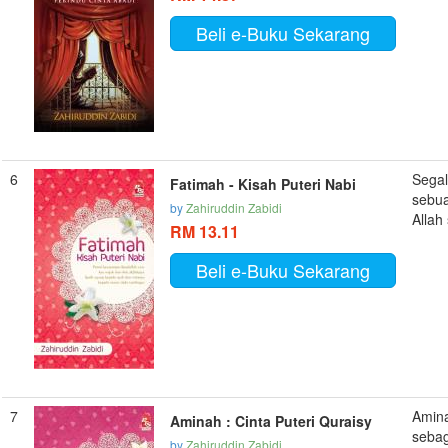
Beli e-Buku Sekarang
6
Segal
Fatimah - Kisah Puteri Nabi
sebua
by
Zahiruddin Zabidi
Allah 
RM 13.11
Beli e-Buku Sekarang
7
Amina
Aminah : Cinta Puteri Quraisy
sebag
by
Zahiruddin Zabidi