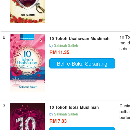
2
10 T
10 Tokoh Usahawan Muslimah
mende
by
Sakinah Salleh
seben
RM 11.35
Beli e-Buku Sekarang
3
Dunia
10 Tokoh Idola Muslimah
pelba
by
Sakinah Salleh
berte
RM 7.83