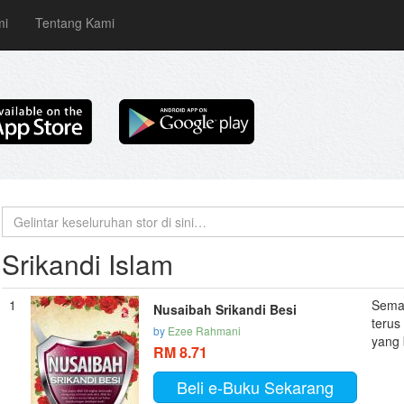
mi
Tentang Kami
Srikandi Islam
1
Seman
Nusaibah Srikandi Besi
terus
by
Ezee Rahmani
yang 
RM 8.71
Beli e-Buku Sekarang