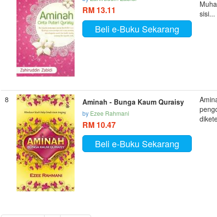
Muha
RM 13.11
sisi...
Beli e-Buku Sekarang
8
Amina
Aminah - Bunga Kaum Quraisy
pengo
by
Ezee Rahmani
diket
RM 10.47
Beli e-Buku Sekarang