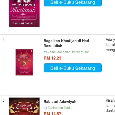
Beli e-Buku Sekarang
4
Ada 
Bagaikan Khadijah di Hati
ibara
Rasulullah
menga
by
Zamri Mohamad, Imran Yusuf
RM 12.23
Beli e-Buku Sekarang
5
Kisah
Rabiatul Adawiyah
lahir
by
Zahiruddin Zabidi
dunia
RM 14.87