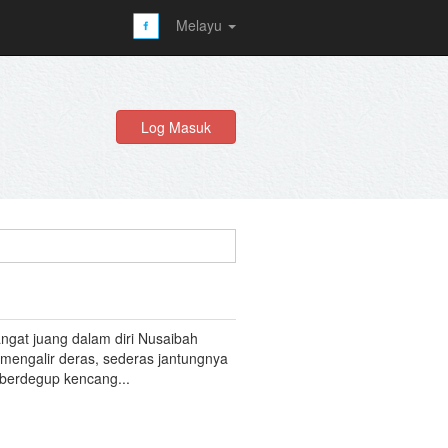
Melayu
Log Masuk
gat juang dalam diri Nusaibah
 mengalir deras, sederas jantungnya
berdegup kencang...