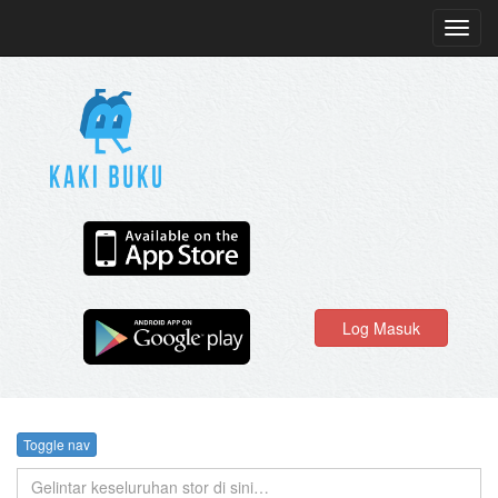
Toggl
navig
Log Masuk
Toggle nav