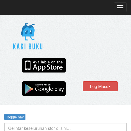
Toggl
navig
Log Masuk
Toggle nav