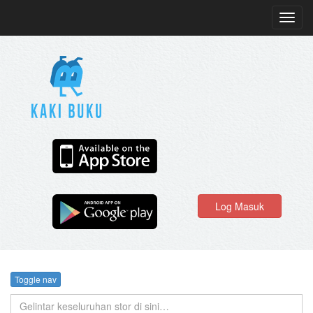
Toggl
navig
Log Masuk
Toggle nav