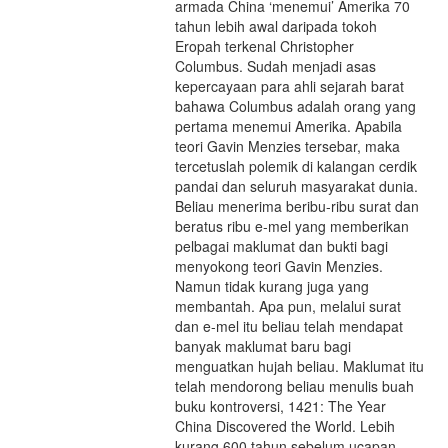
armada China ‘menemui’ Amerika 70
tahun lebih awal daripada tokoh
Eropah terkenal Christopher
Columbus. Sudah menjadi asas
kepercayaan para ahli sejarah barat
bahawa Columbus adalah orang yang
pertama menemui Amerika. Apabila
teori Gavin Menzies tersebar, maka
tercetuslah polemik di kalangan cerdik
pandai dan seluruh masyarakat dunia.
Beliau menerima beribu-ribu surat dan
beratus ribu e-mel yang memberikan
pelbagai maklumat dan bukti bagi
menyokong teori Gavin Menzies.
Namun tidak kurang juga yang
membantah. Apa pun, melalui surat
dan e-mel itu beliau telah mendapat
banyak maklumat baru bagi
menguatkan hujah beliau. Maklumat itu
telah mendorong beliau menulis buah
buku kontroversi, 1421: The Year
China Discovered the World. Lebih
kurang 600 tahun sebelum ucapan