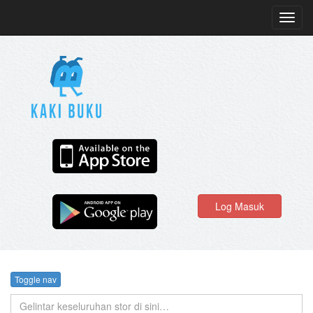
Toggl
navig
Log Masuk
Toggle nav