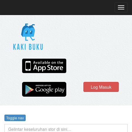
Toggl
navig
Log Masuk
Toggle nav