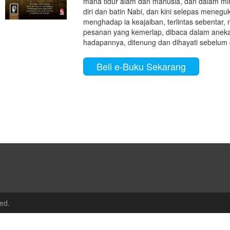
mana tidur alam dan manusia, dan dalam mim
diri dan batin Nabi, dan kini selepas meneg
menghadap ia keajaiban, terlintas sebentar, 
pesanan yang kemerlap, dibaca dalam anek
hadapannya, ditenung dan dihayati sebelum d
Beli e-Buku Sekarang
ed.