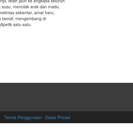
pi, telah jauh ke angkasa seluruh
uk susu, menolak arak dan madu,
melintas sebentar, amat haru;
a tamsil, mengembang di
ipetik satu-satu.
Terma Penggunaan
|
Dasar Privasi