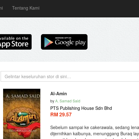
mi
Tentang Kami
Al-Amin
by
A. Samad Said
PTS Publishing House Sdn Bhd
RM 29.57
Sebelum sampai ke cakerawala, sedang lena d
dijernihkan kalbunya, menunggang Buraq layan