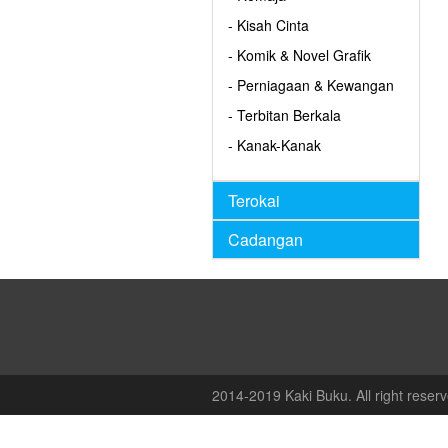
- Kisah Cinta
- Komik & Novel Grafik
- Perniagaan & Kewangan
- Terbitan Berkala
- Kanak-Kanak
Terokai
Cadangan
2014-2019 Kaki Buku. All right reserv