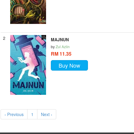
2
MAJNUN
by
Zul Azlin
RM 11.35
Buy Now
‹ Previous
1
Next ›