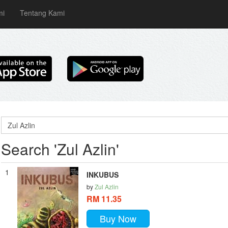
mi
Tentang Kami
Search 'Zul Azlin'
1
INKUBUS
by
Zul Azlin
RM 11.35
Buy Now